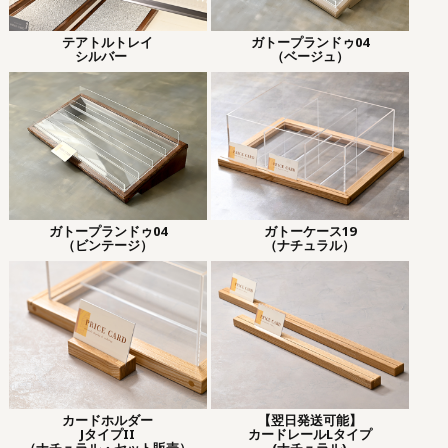
テアトルトレイ
ガトープランドゥ04
シルバー
（ベージュ）
ガトープランドゥ04
ガトーケース19
（ビンテージ）
（ナチュラル）
カードホルダー
【翌日発送可能】
JタイプII
カードレールLタイプ