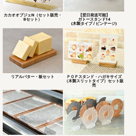
カカオオブジェN（セット販売・
【翌日発送可能】
Bセット）
ガトースタンド14
(木製タイプ / ビンテージ)
リアルバター・板セット
ＰＯＰスタンド・ハガキサイズ
（木製スリットタイプ）セット販
売