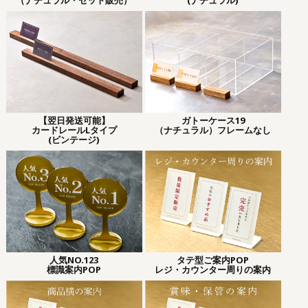
（ナチュラル・セット販売）
(ナチュラル)
【翌日発送可能】
ガトーケース19
カードレールLタイプ
（ナチュラル）フレームなし
(ビンテージ)
人気NO.123
タテ型ご案内POP
標識案内POP
レジ・カウンター周りの案内