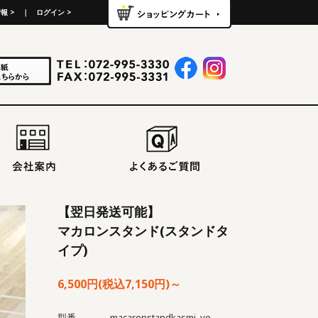
報 >
｜
ログイン >
【翌日発送可能】
マカロンスタンド(スタンドタ
イプ)
6,500円(税込7,150円)～
型番
macaronstandkasmi_yokuzitsu