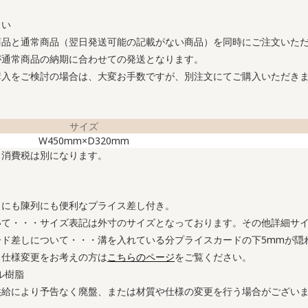
さい
商品と通常商品（翌日発送可能の記載がない商品）を同時にご注文いた
が通常商品の納期に合わせての発送となります。
購入をご検討の場合は、大変お手数ですが、別注文にてご購入いただき
サイズ
W450mm×D320mm
。消費税は別になります。
イにも陳列にも便利なプライス差し付き。
いて・・・サイズ表記は外寸のサイズとなっております。その他詳細サ
ード差しについて・・・溝を入れている分プライスカードの下5mmが隠
・仕様変更をお考えの方は
こちらのページ
をご覧ください。
ル樹脂
供給により予告なく廃盤、または材質や仕様の変更を行う場合がござい