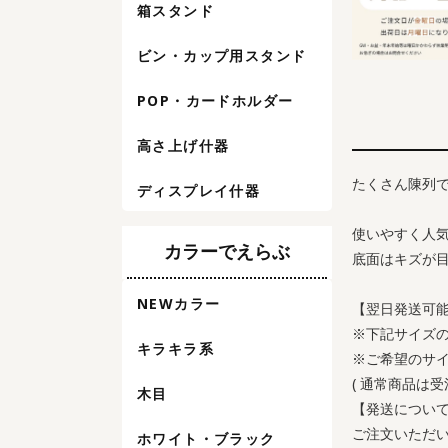
箱スタンド
ビン・カップ用スタンド
POP・カードホルダー
高さ上げ什器
たくさん陳列
ディスプレイ什器
使いやすく人
カラーでえらぶ
底面はキズが
NEWカラー
【翌日発送可
※下記サイズ
キラキラ系
※ご希望のサ
( 通常商品は
木目
【発送につい
ご注文いただ
ホワイト・ブラック